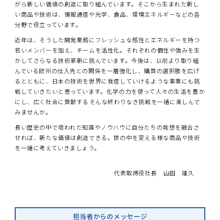
がら新しい価値の創造に取り組んでいます。そこから生まれた新し
い商品や技術は、情報通信や光学、食品、環境エネルギーなどの各
分野で役立っています。
近年は、そうした開発業務にフレッシュな感性とエネルギーを持つ
若いメンバーを加え、チームを活性化。それぞれの個性や強みを生
かしてさらなる技術革新に挑んでいます。今後は、以前より取り組
んでいる欧州の仕入先との関係を一層強化し、購買の選択肢を広げ
るとともに、日本の技術を世界に発信していけるような事業にも挑
戦していきたいと思っています。化学の力を使って人々の生活を豊か
にし、広く社会に貢献する――そんな終わりなき挑戦を一緒に楽しんで
みませんか。
長い歴史の中で培われた知識やノウハウに自分たちの発想を融合さ
せれば、新たな価値は創造できる。世の中を変える様な商品や技術
を一緒に考えていきましょう。
代表取締役社長 山田 雄久
担当者からのメッセージ