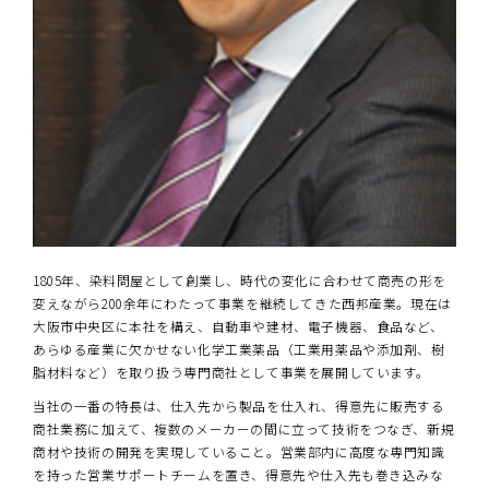
1805年、染料問屋として創業し、時代の変化に合わせて商売の形を
変えながら200余年にわたって事業を継続してきた西邦産業。現在は
大阪市中央区に本社を構え、自動車や建材、電子機器、食品など、
あらゆる産業に欠かせない化学工業薬品（工業用薬品や添加剤、樹
脂材料など）を取り扱う専門商社として事業を展開しています。
当社の一番の特長は、仕入先から製品を仕入れ、得意先に販売する
商社業務に加えて、複数のメーカーの間に立って技術をつなぎ、新規
商材や技術の開発を実現していること。営業部内に高度な専門知識
を持った営業サポートチームを置き、得意先や仕入先も巻き込みな